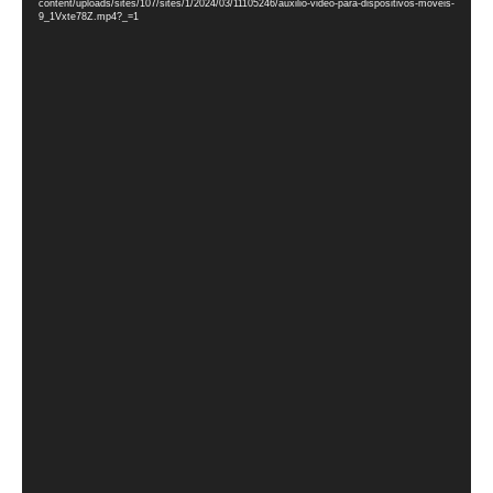
content/uploads/sites/107/sites/1/2024/03/11105246/auxilio-video-para-dispositivos-moveis-
vídeo
9_1Vxte78Z.mp4?_=1