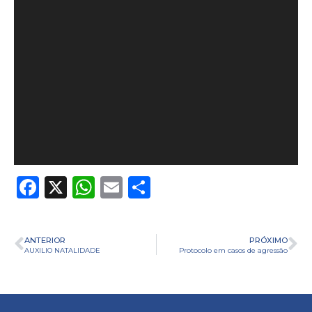
Facebook
X
WhatsApp
Email
Share
ANTERIOR
PRÓXIMO
AUXILIO NATALIDADE
Protocolo em casos de agressão