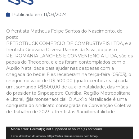
<3<3
Publicado em
11/03/2024
O frentista Matheus Felipe Santos do Nascimento, do
posto
PETROTRUCK COMERCIO DE COMBUSTIVEIS LTDA, e a
frentista Geovana Oliveira Ramos da Silva, do posto
PETROMANIA LANCHES E CONVENIENCIA LTDA, são os
papais do Theodoro, e eles foram contemplados com o
Auxílio Natalidade para ajudar nas despesas com a
chegada do bebe! Eles receberam na terça-feira (05/03), o
cheque no valor de R$ 400,00 (quatrocentos reais) cada
um, somando R$800,00 de auxilio natalidade, das mãos
do presidente Sinpospetro Curitiba, Região Metropolitana
e Litoral,
@lairsonsenaoficial
. O Auxílio Natalidade é uma
conquista do sindicato consagrada na Convenção Coletiva
de Trabalho de 2023.
#frentistas
#auxílionatalidade
Tocador
Media error: Format(s) not supported or source(s) not found
de
Fazer download do arquivo: https://sites.diretasistemas.com.br/wp-