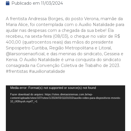
Publicado em
11/03/2024
A frentista Andressa Borges, do posto Verona, mamãe da
Maria Alice, foi contemplada com o Auxílio Natalidade para
ajudar nas despesas com a chegada da sua bebe! Ela
recebeu, na sexta-feira (08/03), o cheque no valor de R$
400,00 (quatrocentos reais) das mãos do presidente
Sinpospetro Curitiba, Região Metropolitana e Litoral,
@lairsonsenaoficial
, e das meninas do sindicato, Gesseia e
Kenia. O Auxílio Natalidade é uma conquista do sindicato
consagrada na Convenção Coletiva de Trabalho de 2023.
#frentistas
#auxílionatalidade
Tocador
Media error: Format(s) not supported or source(s) not found
de
Fazer download do arquivo: https://sites.diretasistemas.com.br/wp-
content/uploads/sites/107/sites/1/2024/03/11101010/auxilio-video-para-dispositivos-moveis-
vídeo
10_tX0foyoh.mp4?_=1