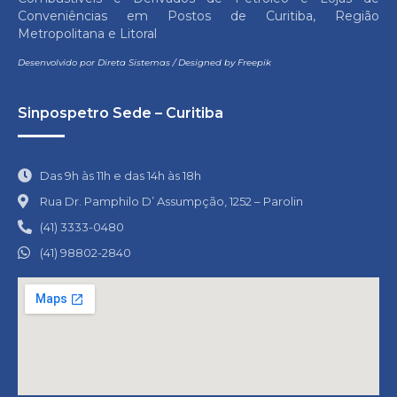
Conveniências em Postos de Curitiba, Região
Metropolitana e Litoral
Desenvolvido por
Direta Sistemas
/
Designed by Freepik
Sinpospetro Sede – Curitiba
Das 9h às 11h e das 14h às 18h
Rua Dr. Pamphilo D’ Assumpção, 1252 – Parolin
(41) 3333-0480
(41) 98802-2840