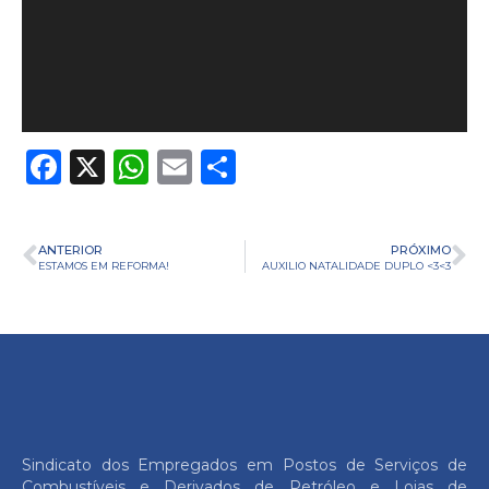
Facebook
X
WhatsApp
Email
Share
ANTERIOR
PRÓXIMO
ESTAMOS EM REFORMA!
AUXILIO NATALIDADE DUPLO <3<3
Sindicato dos Empregados em Postos de Serviços de
Combustíveis e Derivados de Petróleo e Lojas de