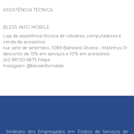
ASSISTÊNCIA TÉCNICA
BLESS INFO MOBILE
Loja de assistência técnica de celulares, computadores e
venda de acessórios
rua. sete de setembro, 1089 Balneário Riviera – Matinhos Pr
desconto de 15% em serviços e 10% em acessórios
(41) 98720-5875 Felipe
Instagram: @blessinfomobile
Sindicato dos Empregados em Postos de Serviços de