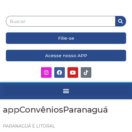
Filie-se
Acesse nosso APP
appConvêniosParanaguá
PARANAGUÁ E LITORAL