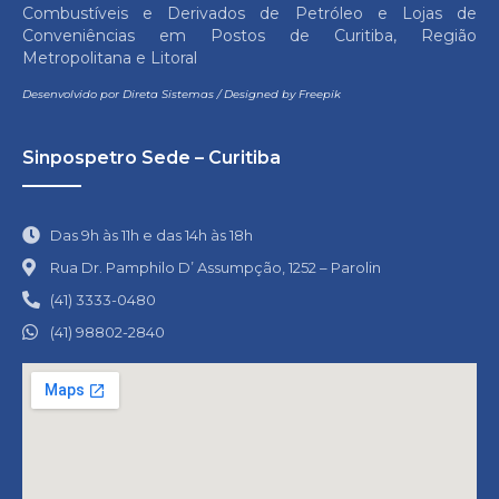
Combustíveis e Derivados de Petróleo e Lojas de
Conveniências em Postos de Curitiba, Região
Metropolitana e Litoral
Desenvolvido por
Direta Sistemas
/
Designed by Freepik
Sinpospetro Sede – Curitiba
Das 9h às 11h e das 14h às 18h
Rua Dr. Pamphilo D’ Assumpção, 1252 – Parolin
(41) 3333-0480
(41) 98802-2840