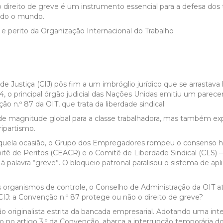
 direito de greve é um instrumento essencial para a defesa dos 
 todo o mundo.
e Justiça (CIJ) pôs fim a um imbróglio jurídico que se arrastava
 4, o principal órgão judicial das Nações Unidas emitiu um parece
 n.º 87 da OIT, que trata da liberdade sindical.
 de magnitude global para a classe trabalhadora, mas também exp
ripartismo.
aquela ocasião, o Grupo dos Empregadores rompeu o consenso hi
itê de Peritos (CEACR) e o Comitê de Liberdade Sindical (CLS)
 palavra “greve”. O bloqueio patronal paralisou o sistema de ap
organismos de controle, o Conselho de Administração da OIT ati
IJ: a Convenção n.º 87 protege ou não o direito de greve?
isão originalista estrita da bancada empresarial. Adotando uma int
o no artigo 3.º da Convenção, abarca a interrupção temporária do t