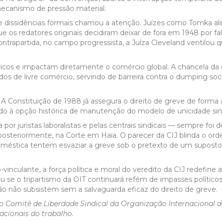
 mecanismo de pressão material.
e dissidências formais chamou a atenção. Juízes como Tomka a
o que os redatores originais decidiram deixar de fora em 1948 por 
contrapartida, no campo progressista, a Juíza Cleveland ventilou q
ricos e impactam diretamente o comércio global. A chancela da 
atados de livre comércio, servindo de barreira contra o dumping soc
. A Constituição de 1988 já assegura o direito de greve de forma
vido à opção histórica de manutenção do modelo de unicidade sind
or juristas laboralistas e pelas centrais sindicais — sempre foi d
posteriormente, na Corte em Haia. O parecer da CIJ blinda o ord
va doméstica tentem esvaziar a greve sob o pretexto de um supo
nculante, a força política e moral do veredito da CIJ redefine a
e o tripartismo da OIT continuará refém de impasses políticos.
ção não subsistem sem a salvaguarda eficaz do direito de greve.
do Comitê de Liberdade Sindical da Organização Internacional d
acionais do trabalho.