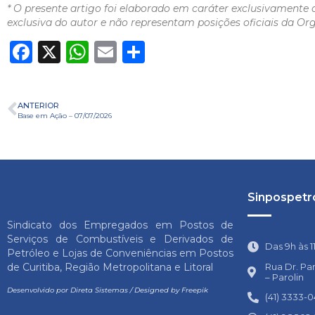
* O presente artigo foi elaborado em caráter exclusivamente 
exclusiva do autor e não representam posições oficiais da Or
Facebook
X
WhatsApp
Email
Share
ANTERIOR
Base em Ação – 07/07/2026
Sinpospetro
Sindicato dos Empregados em Postos de
Serviços de Combustíveis e Derivados de
Das 9h às 1
Petróleo e Lojas de Conveniências em Postos
Rua Dr. Pa
de Curitiba, Região Metropolitana e Litoral
– Parolin
Desenvolvido por
Direta Sistemas
/
Designed by Freepik
(41) 3333-