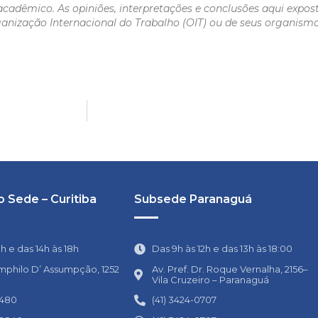
acadêmico. As opiniões, interpretações e conclusões aqui expos
ganização Internacional do Trabalho (OIT) ou de seus organismo
 Sede – Curitiba
Subsede Paranaguá
1h e das 14h às 18h
Das 9h às 12h e das 13h às 18:00
mphilo D’ Assumpção, 1252
Av. Pref. Dr. Roque Vernalha, 2156–
Vila Cruzeiro – Paranaguá
0480
(41) 3424-0707