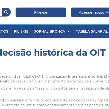
Filie-se
Acesse nosso 
ETOS
FILIE-SE
JORNAL BRONCA
TABELA SALARIAL
ecisão histórica da OIT
de Sindical (CLS) da OIT (Organização Internacional do Trabalho)
o direito de greve como um instrumento protegido pela Convençã
l e fornece uma “base jurídica sólida para a fiscalização de clá
dico brasileiro e “blinda o ordenamento jurídico nacional, imped
sob o pretexto de um suposto desalinhamento com os padrões inte