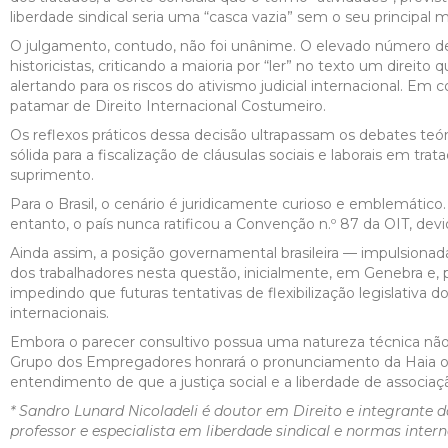
liberdade sindical seria uma “casca vazia” sem o seu principal
O julgamento, contudo, não foi unânime. O elevado número d
historicistas, criticando a maioria por “ler” no texto um direit
alertando para os riscos do ativismo judicial internacional. Em 
patamar de Direito Internacional Costumeiro.
Os reflexos práticos dessa decisão ultrapassam os debates teó
sólida para a fiscalização de cláusulas sociais e laborais em tr
suprimento.
Para o Brasil, o cenário é juridicamente curioso e emblemático
entanto, o país nunca ratificou a Convenção n.º 87 da OIT, de
Ainda assim, a posição governamental brasileira — impulsionada p
dos trabalhadores nesta questão, inicialmente, em Genebra e, 
impedindo que futuras tentativas de flexibilização legislati
internacionais.
Embora o parecer consultivo possua uma natureza técnica não-vi
Grupo dos Empregadores honrará o pronunciamento da Haia ou s
entendimento de que a justiça social e a liberdade de associa
* Sandro Lunard Nicoladeli é doutor em Direito e integrante 
professor e especialista em liberdade sindical e normas intern