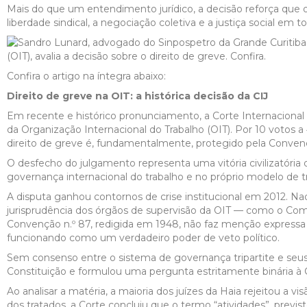
Mais do que um entendimento jurídico, a decisão reforça que o
liberdade sindical, a negociação coletiva e a justiça social em
Confira o artigo na íntegra abaixo:
Direito de greve na OIT: a histórica decisão da CIJ
Em recente e histórico pronunciamento, a Corte Internacional d
da Organização Internacional do Trabalho (OIT). Por 10 votos a
direito de greve é, fundamentalmente, protegido pela Convenção
O desfecho do julgamento representa uma vitória civilizatória
governança internacional do trabalho e no próprio modelo de t
A disputa ganhou contornos de crise institucional em 2012. N
jurisprudência dos órgãos de supervisão da OIT — como o Com
Convenção n.º 87, redigida em 1948, não faz menção expressa à
funcionando como um verdadeiro poder de veto político.
Sem consenso entre o sistema de governança tripartite e seus 
Constituição e formulou uma pergunta estritamente binária à C
Ao analisar a matéria, a maioria dos juízes da Haia rejeitou a v
dos tratados, a Corte concluiu que o termo “atividades”, previst