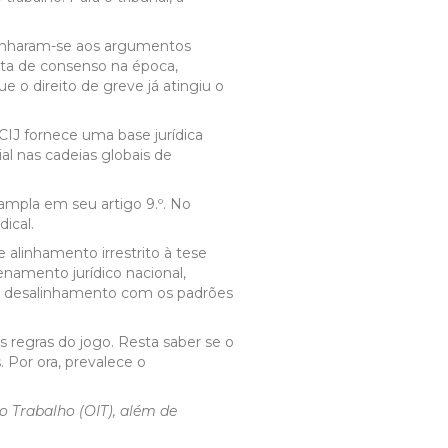
linharam-se aos argumentos
falta de consenso na época,
ue o direito de greve já atingiu o
CIJ fornece uma base jurídica
ial nas cadeias globais de
 ampla em seu artigo 9.º. No
ical.
e alinhamento irrestrito à tese
enamento jurídico nacional,
sto desalinhamento com os padrões
s regras do jogo. Resta saber se o
 Por ora, prevalece o
o Trabalho (OIT), além de