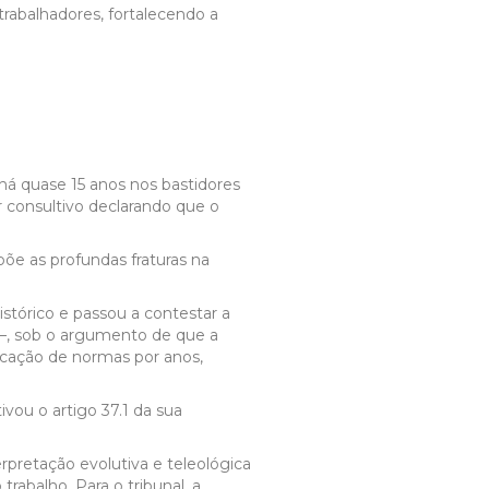
trabalhadores, fortalecendo a
 há quase 15 anos nos bastidores
r consultivo declarando que o
õe as profundas fraturas na
stórico e passou a contestar a
 —, sob o argumento de que a
licação de normas por anos,
vou o artigo 37.1 da sua
erpretação evolutiva e teleológica
rabalho. Para o tribunal, a