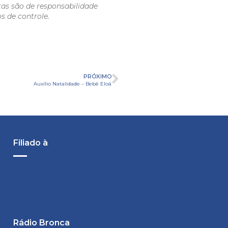
tas são de responsabilidade
s de controle.
PRÓXIMO
Auxílio Natalidade – Bebê Eloá
Filiado à
Rádio Bronca