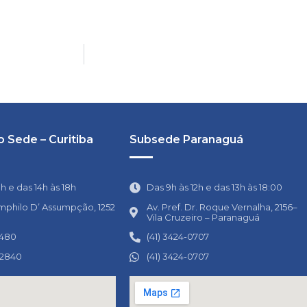
 Sede – Curitiba
Subsede Paranaguá
1h e das 14h às 18h
Das 9h às 12h e das 13h às 18:00
mphilo D’ Assumpção, 1252
Av. Pref. Dr. Roque Vernalha, 2156–
Vila Cruzeiro – Paranaguá
0480
(41) 3424-0707
-2840
(41) 3424-0707