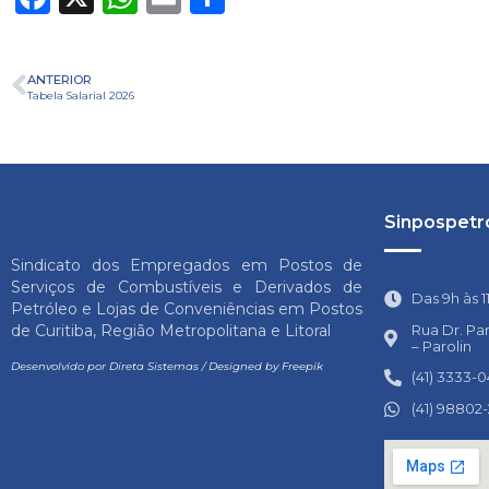
ANTERIOR
Tabela Salarial 2026
Sinpospetro
Sindicato dos Empregados em Postos de
Serviços de Combustíveis e Derivados de
Das 9h às 1
Petróleo e Lojas de Conveniências em Postos
Rua Dr. Pa
de Curitiba, Região Metropolitana e Litoral
– Parolin
Desenvolvido por
Direta Sistemas
/
Designed by Freepik
(41) 3333-
(41) 98802