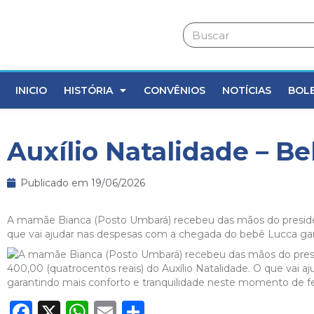
INICIO
HISTÓRIA
CONVÊNIOS
NOTÍCIAS
BOL
Auxílio Natalidade – B
Publicado em
19/06/2026
A mamãe Bianca (Posto Umbará) recebeu das mãos do president
que vai ajudar nas despesas com a chegada do bebê Lucca gara
Facebook
X
WhatsApp
Email
Share