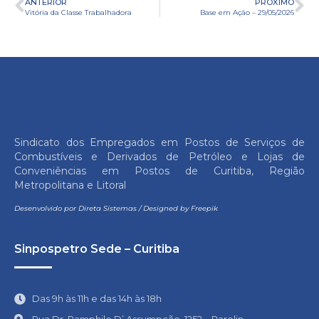
ANTERIOR
PRÓXIMO
Vitória da Classe Trabalhadora
Base em Ação – 29/05/2026
Sindicato dos Empregados em Postos de Serviços de
Combustíveis e Derivados de Petróleo e Lojas de
Conveniências em Postos de Curitiba, Região
Metropolitana e Litoral
Desenvolvido por
Direta Sistemas
/
Designed by Freepik
Sinpospetro Sede – Curitiba
Das 9h às 11h e das 14h às 18h