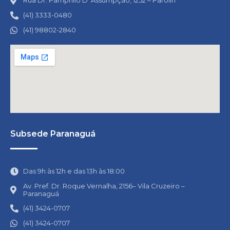
Rua Dr. Pamphilo D’ Assumpção, 1252 – Parolin
(41) 3333-0480
(41) 98802-2840
Subsede Paranaguá
Das 9h às 12h e das 13h às 18:00
Av. Pref. Dr. Roque Vernalha, 2156– Vila Cruzeiro –
Paranaguá
(41) 3424-0707
(41) 3424-0707