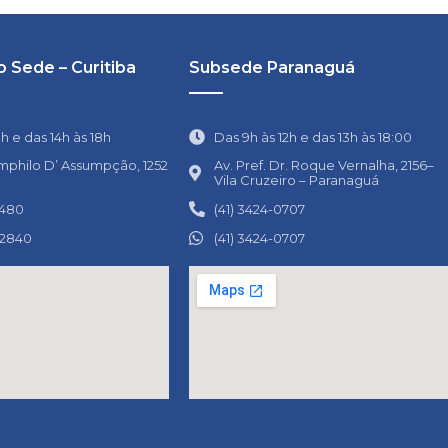
 Sede – Curitiba
Subsede Paranaguá
1h e das 14h às 18h
Das 9h às 12h e das 13h às 18:00
mphilo D’ Assumpção, 1252
Av. Pref. Dr. Roque Vernalha, 2156–
Vila Cruzeiro – Paranaguá
0480
(41) 3424-0707
-2840
(41) 3424-0707