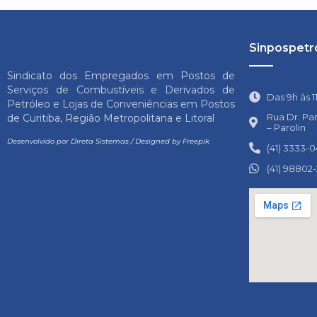
Sinpospetro
Sindicato dos Empregados em Postos de
Serviços de Combustíveis e Derivados de
Das 9h às 1
Petróleo e Lojas de Conveniências em Postos
Rua Dr. Pa
de Curitiba, Região Metropolitana e Litoral
– Parolin
Desenvolvido por
Direta Sistemas
/
Designed by Freepik
(41) 3333-
(41) 98802