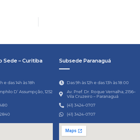
 Sede – Curitiba
Subsede Paranaguá
1h e das 14h às 18h
Das 9h às 12h e das 13h às 18:00
mphilo D’ Assumpção, 1252
Av. Pref. Dr. Roque Vernalha, 2156–
Vila Cruzeiro – Paranaguá
0480
(41) 3424-0707
-2840
(41) 3424-0707