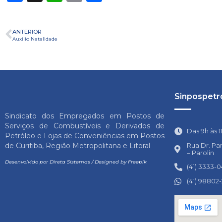
ANTERIOR
Auxilio Natalidade
Sinpospetro
Sindicato dos Empregados em Postos de
Serviços de Combustíveis e Derivados de
Das 9h às 1
Petróleo e Lojas de Conveniências em Postos
Rua Dr. Pa
de Curitiba, Região Metropolitana e Litoral
– Parolin
Desenvolvido por
Direta Sistemas
/
Designed by Freepik
(41) 3333-
(41) 98802