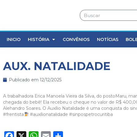
INICIO
HISTÓRIA
CONVÊNIOS
NOTÍCIAS
BOL
AUX. NATALIDADE
Publicado em
12/12/2025
A trabalhadora Erica Manoela Vieira da Silva, do postoMaru, m
chegada do bebê! Ela recebeu o cheque no valor de R$ 400,00
Alehandro Soares. O Auxílio Natalidade é uma conquista do si
#frentista
#auxílionatalidade
#sinpospetrocuritiba
Facebook
X
WhatsApp
Email
Share