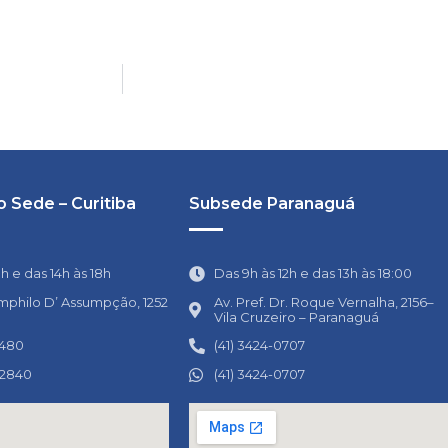
 Sede – Curitiba
Subsede Paranaguá
1h e das 14h às 18h
Das 9h às 12h e das 13h às 18:00
mphilo D’ Assumpção, 1252
Av. Pref. Dr. Roque Vernalha, 2156–
Vila Cruzeiro – Paranaguá
0480
(41) 3424-0707
-2840
(41) 3424-0707