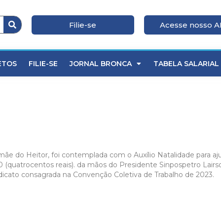
Filie-se
Acesse nosso 
ETOS
FILIE-SE
JORNAL BRONCA
TABELA SALARIAL
amãe do Heitor, foi contemplada com o Auxílio Natalidade para a
 (quatrocentos reais). da mãos do Presidente Sinpospetro Lair
ndicato consagrada na Convenção Coletiva de Trabalho de 2023.