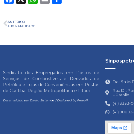
ANTERIOR
AUX. NATALIDADE
Sinpospetro
Sindicato dos Empregados em Postos de
Serviços de Combustíveis e Derivados de
Das 9h às 1
Petróleo e Lojas de Conveniências em Postos
Rua Dr. Pa
de Curitiba, Região Metropolitana e Litoral
– Parolin
Desenvolvido por
Direta Sistemas
/
Designed by Freepik
(41) 3333-
(41) 98802