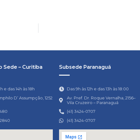
 Sede – Curitiba
Subsede Paranaguá
1h e das 14h às 18h
Das 9h às 12h e das 13h às 18:00
mphilo D’ Assumpção, 1252
Av. Pref. Dr. Roque Vernalha, 2156–
Vila Cruzeiro – Paranaguá
0480
(41) 3424-0707
-2840
(41) 3424-0707