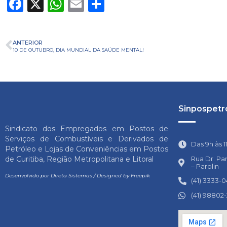
Facebook
X
WhatsApp
Email
Share
ANTERIOR
10 DE OUTUBRO, DIA MUNDIAL DA SAÚDE MENTAL!
Sinpospetro
Sindicato dos Empregados em Postos de
Serviços de Combustíveis e Derivados de
Das 9h às 1
Petróleo e Lojas de Conveniências em Postos
Rua Dr. Pa
de Curitiba, Região Metropolitana e Litoral
– Parolin
Desenvolvido por
Direta Sistemas
/
Designed by Freepik
(41) 3333-
(41) 98802