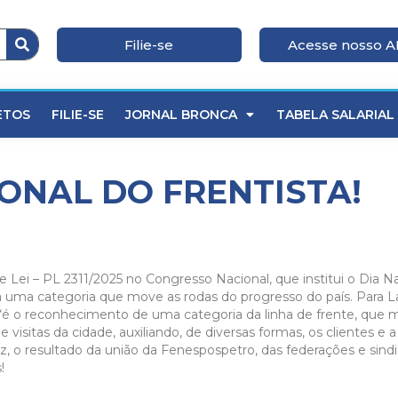
Filie-se
Acesse nosso 
ETOS
FILIE-SE
JORNAL BRONCA
TABELA SALARIAL
IONAL DO FRENTISTA!
de Lei – PL 2311/2025 no Congresso Nacional, que institui o Dia Na
 uma categoria que move as rodas do progresso do país. Para La
, “é o reconhecimento de uma categoria da linha de frente, que
sitas da cidade, auxiliando, de diversas formas, os clientes e a
z, o resultado da união da Fenespospetro, das federações e sindi
!