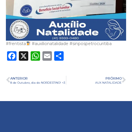
#frentista
#auxílionatalidade #sinpospetrocuritiba
Facebook
X
WhatsApp
Email
Share
ANTERIOR
PRÓXIMO
8 de Outubro, dia do NORDESTINO! <3
AUX NATALIDADE