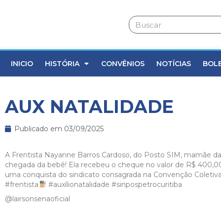
INICIO
HISTÓRIA
CONVÊNIOS
NOTÍCIAS
BOL
AUX NATALIDADE
Publicado em
03/09/2025
A Frentista Nayanne Barros Cardoso, do Posto SIM, mamãe da E
chegada da bebê! Ela recebeu o cheque no valor de R$ 400,00 
uma conquista do sindicato consagrada na Convenção Coletiva
#frentista
#auxílionatalidade
#sinpospetrocuritiba
@lairsonsenaoficial