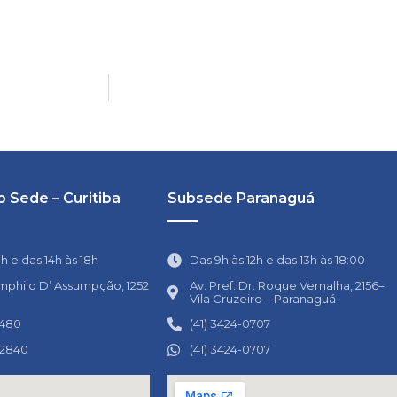
 Sede – Curitiba
Subsede Paranaguá
1h e das 14h às 18h
Das 9h às 12h e das 13h às 18:00
mphilo D’ Assumpção, 1252
Av. Pref. Dr. Roque Vernalha, 2156–
Vila Cruzeiro – Paranaguá
0480
(41) 3424-0707
-2840
(41) 3424-0707