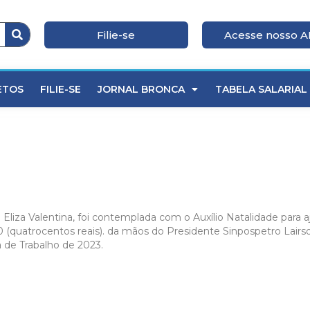
Filie-se
Acesse nosso 
ETOS
FILIE-SE
JORNAL BRONCA
TABELA SALARIAL
liza Valentina, foi contemplada com o Auxílio Natalidade para 
(quatrocentos reais). da mãos do Presidente Sinpospetro Lairso
 de Trabalho de 2023.