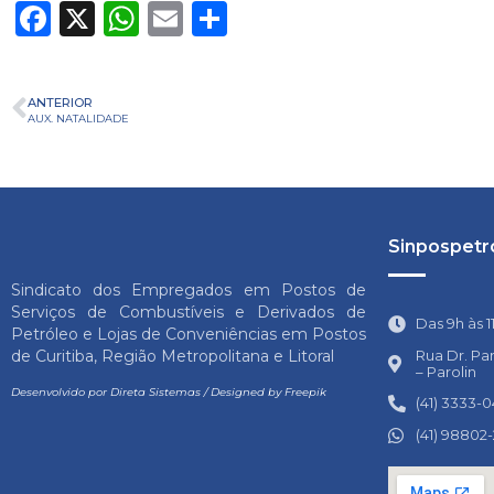
Facebook
X
WhatsApp
Email
Share
ANTERIOR
AUX. NATALIDADE
Sinpospetro
Sindicato dos Empregados em Postos de
Serviços de Combustíveis e Derivados de
Das 9h às 1
Petróleo e Lojas de Conveniências em Postos
Rua Dr. Pa
de Curitiba, Região Metropolitana e Litoral
– Parolin
Desenvolvido por
Direta Sistemas
/
Designed by Freepik
(41) 3333-
(41) 98802