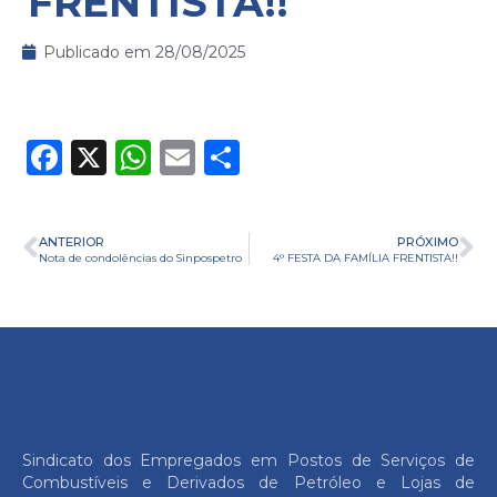
FRENTISTA!!
Publicado em
28/08/2025
Facebook
X
WhatsApp
Email
Share
ANTERIOR
PRÓXIMO
Nota de condolências do Sinpospetro
4° FESTA DA FAMÍLIA FRENTISTA!!
Sindicato dos Empregados em Postos de Serviços de
Combustíveis e Derivados de Petróleo e Lojas de