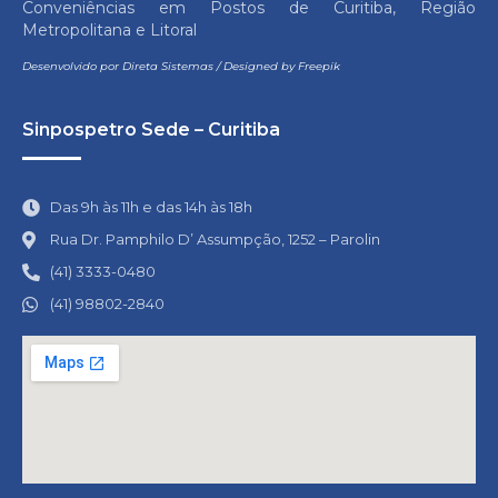
Conveniências em Postos de Curitiba, Região
Metropolitana e Litoral
Desenvolvido por
Direta Sistemas
/
Designed by Freepik
Sinpospetro Sede – Curitiba
Das 9h às 11h e das 14h às 18h
Rua Dr. Pamphilo D’ Assumpção, 1252 – Parolin
(41) 3333-0480
(41) 98802-2840