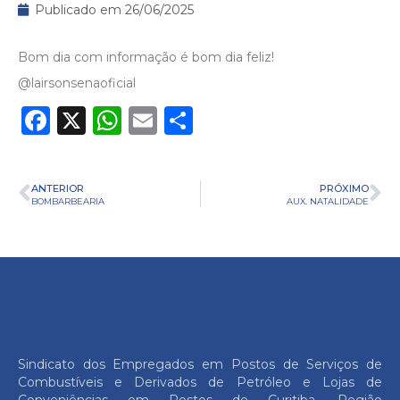
Publicado em
26/06/2025
Bom dia com informação é bom dia feliz!
@lairsonsenaoficial
Facebook
X
WhatsApp
Email
Share
ANTERIOR
PRÓXIMO
BOMBARBEARIA
AUX. NATALIDADE
Sindicato dos Empregados em Postos de Serviços de
Combustíveis e Derivados de Petróleo e Lojas de