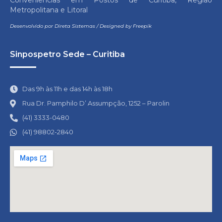
Conveniências em Postos de Curitiba, Região
Metropolitana e Litoral
Desenvolvido por
Direta Sistemas
/
Designed by Freepik
Sinpospetro Sede – Curitiba
Das 9h às 11h e das 14h às 18h
Rua Dr. Pamphilo D’ Assumpção, 1252 – Parolin
(41) 3333-0480
(41) 98802-2840