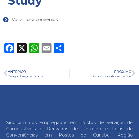
Study
Voltar para convênios
Facebook
X
WhatsApp
Email
Share
ANTERIOR
PRÓXIMO
Campo Largo – Laboran
Colombo – Acesso Saúde
Sindicato dos Empregados em Postos de Serviços de
Combustíveis e Derivados de Petróleo e Lojas de
Conveniências em Postos de Curitiba, Região