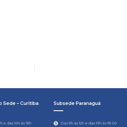
 Sede – Curitiba
Subsede Paranaguá
1h e das 14h às 18h
Das 9h às 12h e das 13h às 18:00