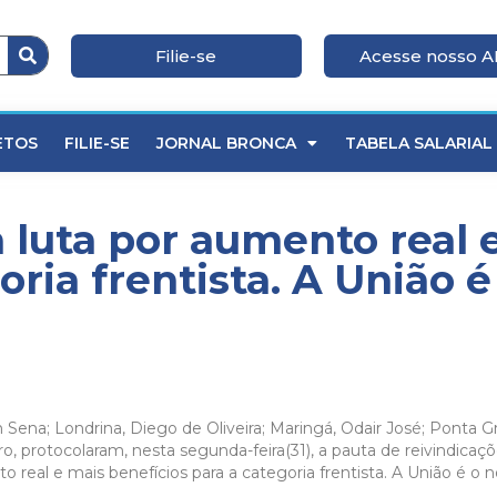
Filie-se
Acesse nosso 
ETOS
FILIE-SE
JORNAL BRONCA
TABELA SALARIAL
a luta por aumento real 
oria frentista. A União é
n Sena; Londrina, Diego de Oliveira; Maringá, Odair José; Ponta Gr
ro, protocolaram, nesta segunda-feira(31), a pauta de reivindica
to real e mais benefícios para a categoria frentista. A União é o