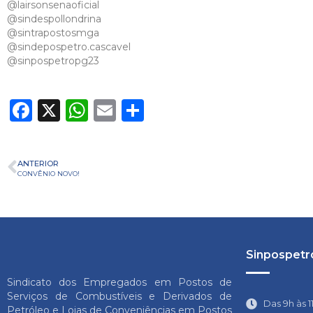
@lairsonsenaoficial
@sindespollondrina
@sintrapostosmga
@sindepospetro.cascavel
@sinpospetropg23
Facebook
X
WhatsApp
Email
Share
ANTERIOR
CONVÊNIO NOVO!
Sinpospetro
Sindicato dos Empregados em Postos de
Serviços de Combustíveis e Derivados de
Das 9h às 1
Petróleo e Lojas de Conveniências em Postos