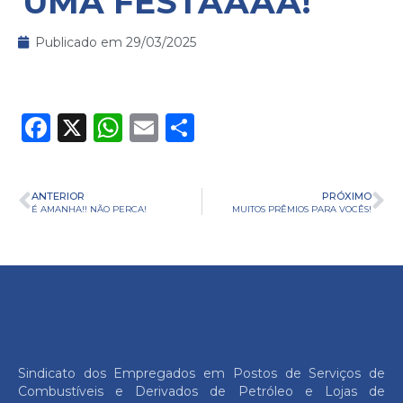
UMA FESTAAAA!
Publicado em
29/03/2025
Facebook
X
WhatsApp
Email
Share
ANTERIOR
PRÓXIMO
É AMANHA!! NÃO PERCA!
MUITOS PRÊMIOS PARA VOCÊS!
Sindicato dos Empregados em Postos de Serviços de
Combustíveis e Derivados de Petróleo e Lojas de