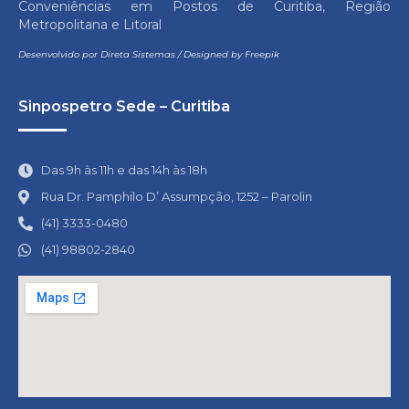
Conveniências em Postos de Curitiba, Região
Metropolitana e Litoral
Desenvolvido por
Direta Sistemas
/
Designed by Freepik
Sinpospetro Sede – Curitiba
Das 9h às 11h e das 14h às 18h
Rua Dr. Pamphilo D’ Assumpção, 1252 – Parolin
(41) 3333-0480
(41) 98802-2840