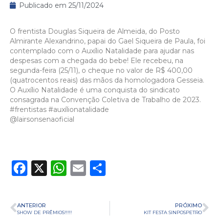
Publicado em
25/11/2024
O frentista Douglas Siqueira de Almeida, do Posto
Almirante Alexandrino, papai do Gael Siqueira de Paula, foi
contemplado com o Auxílio Natalidade para ajudar nas
despesas com a chegada do bebe! Ele recebeu, na
segunda-feira (25/11), o cheque no valor de R$ 400,00
(quatrocentos reais) das mãos da homologadora Gesseia.
O Auxílio Natalidade é uma conquista do sindicato
consagrada na Convenção Coletiva de Trabalho de 2023.
#frentistas
#auxílionatalidade
@lairsonsenaoficial
Facebook
X
WhatsApp
Email
Share
ANTERIOR
PRÓXIMO
SHOW DE PRÊMIOS!!!!!
KIT FESTA SINPOSPETRO