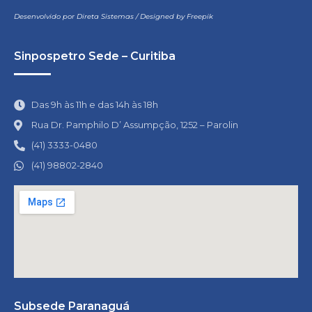
Desenvolvido por
Direta Sistemas
/
Designed by Freepik
Sinpospetro Sede – Curitiba
Das 9h às 11h e das 14h às 18h
Rua Dr. Pamphilo D’ Assumpção, 1252 – Parolin
(41) 3333-0480
(41) 98802-2840
Subsede Paranaguá