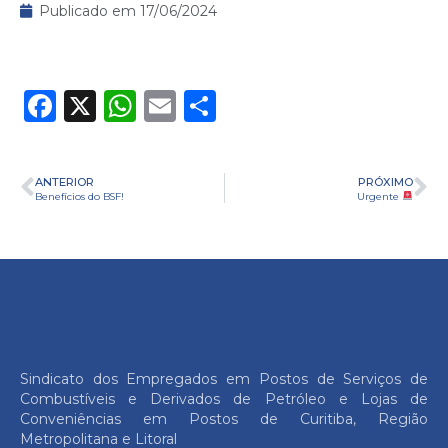
Publicado em
17/06/2024
Facebook
X
WhatsApp
Email
Share
ANTERIOR
PRÓXIMO
Benefícios do BSF!
Urgente
Sindicato dos Empregados em Postos de Serviços de
Combustíveis e Derivados de Petróleo e Lojas de
Conveniências em Postos de Curitiba, Região
Metropolitana e Litoral