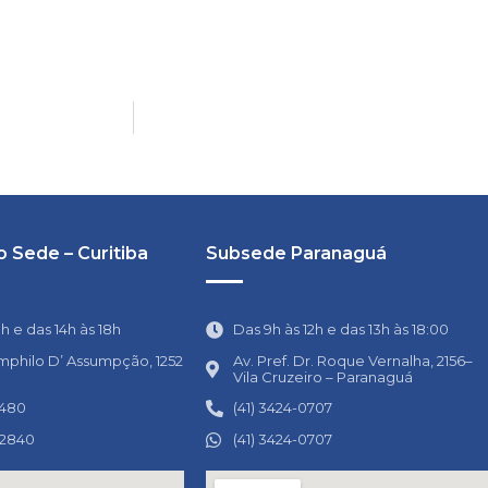
 Sede – Curitiba
Subsede Paranaguá
1h e das 14h às 18h
Das 9h às 12h e das 13h às 18:00
mphilo D’ Assumpção, 1252
Av. Pref. Dr. Roque Vernalha, 2156–
Vila Cruzeiro – Paranaguá
0480
(41) 3424-0707
-2840
(41) 3424-0707