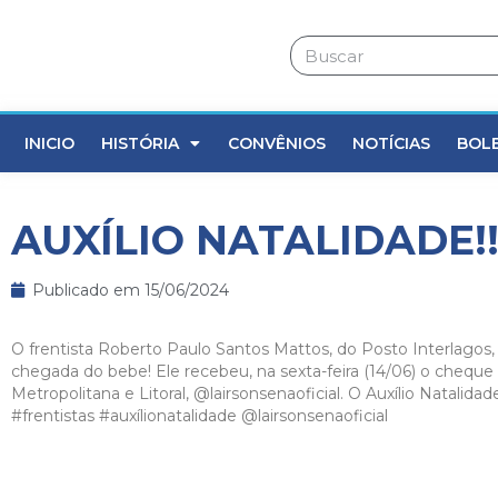
INICIO
HISTÓRIA
CONVÊNIOS
NOTÍCIAS
BOL
AUXÍLIO NATALIDADE!
Publicado em
15/06/2024
O frentista Roberto Paulo Santos Mattos, do Posto Interlagos,
chegada do bebe! Ele recebeu, na sexta-feira (14/06) o cheque
Metropolitana e Litoral,
@lairsonsenaoficial.
O Auxílio Natalidad
#frentistas
#auxílionatalidade
@lairsonsenaoficial