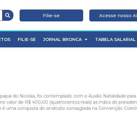
Filie-se
Acesse nosso 
ETOS
FILIE-SE
JORNAL BRONCA
TABELA SALARIAL
!
 papai do Nicolas, foi contemplado com o Auxílio Natalidade par
 no valor de R$ 400,00 (quatrocentos reais) as mãos do presiden
e é uma conquista do sindicato consagrada na Convenção Coleti