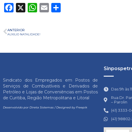
Facebook
X
WhatsApp
Email
Share
ANTERIOR
AUXILIO NATALIDADE!
Sinpospetro
Sindicato dos Empregados em Postos de
Serviços de Combustíveis e Derivados de
Das 9h às 1
Petróleo e Lojas de Conveniências em Postos
Rua Dr. Pa
de Curitiba, Região Metropolitana e Litoral
– Parolin
Desenvolvido por
Direta Sistemas
/
Designed by Freepik
(41) 3333-
(41) 98802