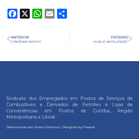
Facebook
X
WhatsApp
Email
Share
ANTERIOR
PRÓXIMO
CONVÊNIO NOVO!!!!
AUXILIO NATALIDADE!
Sindicato dos Empregados em Postos de Serviços de
Combustíveis e Derivados de Petróleo e Lojas de
Conveniências em Postos de Curitiba, Região
Metropolitana e Litoral
Desenvolvido por
Direta Sistemas
/
Designed by Freepik