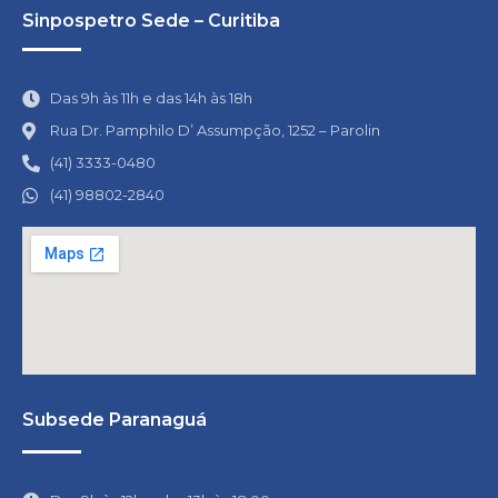
Sinpospetro Sede – Curitiba
Das 9h às 11h e das 14h às 18h
Rua Dr. Pamphilo D’ Assumpção, 1252 – Parolin
(41) 3333-0480
(41) 98802-2840
Subsede Paranaguá