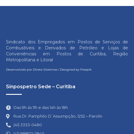
Sindicato dos Empregados em Postos de Serviços de
Combustíveis e Derivados de Petróleo e Lojas de
Conveniências em Postos de Curitiba, Região
Metropolitana e Litoral
Desenvolvido por
Direta Sistemas
/
Designed by Freepik
Sinpospetro Sede – Curitiba
Das 9h às 11h e das 14h às 18h
Rua Dr. Pamphilo D’ Assumpção, 1252 – Parolin
(41) 3333-0480
(41) 98802-2840