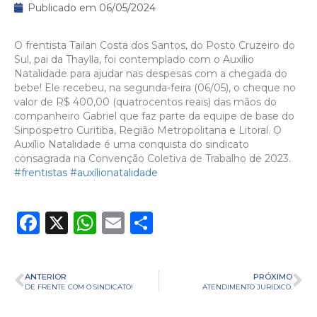
Publicado em
06/05/2024
O frentista Tailan Costa dos Santos, do Posto Cruzeiro do
Sul, pai da Thaylla, foi contemplado com o Auxílio
Natalidade para ajudar nas despesas com a chegada do
bebe! Ele recebeu, na segunda-feira (06/05), o cheque no
valor de R$ 400,00 (quatrocentos reais) das mãos do
companheiro Gabriel que faz parte da equipe de base do
Sinpospetro Curitiba, Região Metropolitana e Litoral. O
Auxílio Natalidade é uma conquista do sindicato
consagrada na Convenção Coletiva de Trabalho de 2023.
#frentistas
#auxílionatalidade
Facebook
X
WhatsApp
Email
Share
ANTERIOR
PRÓXIMO
DE FRENTE COM O SINDICATO!
ATENDIMENTO JURIDICO.