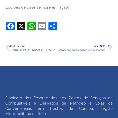
Equipes de base sempre em ação!
Facebook
X
WhatsApp
Email
Share
ANTERIOR
PRÓXIMO
JUNTOS COM RIO GRANDE DO SUL!
Ação nas bases, contato direto com o trabalhador!
Sindicato dos Empregados em Postos de Serviços de
Combustíveis e Derivados de Petróleo e Lojas de
Conveniências em Postos de Curitiba, Região
Metropolitana e Litoral