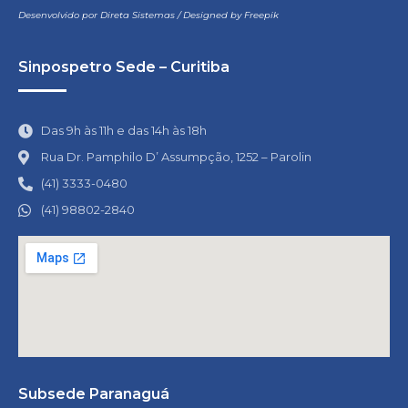
Desenvolvido por
Direta Sistemas
/
Designed by Freepik
Sinpospetro Sede – Curitiba
Das 9h às 11h e das 14h às 18h
Rua Dr. Pamphilo D’ Assumpção, 1252 – Parolin
(41) 3333-0480
(41) 98802-2840
Subsede Paranaguá