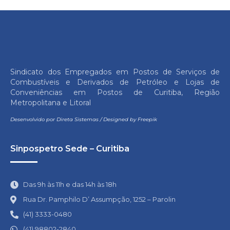
Sindicato dos Empregados em Postos de Serviços de
Combustíveis e Derivados de Petróleo e Lojas de
Conveniências em Postos de Curitiba, Região
Metropolitana e Litoral
Desenvolvido por
Direta Sistemas
/
Designed by Freepik
Sinpospetro Sede – Curitiba
Das 9h às 11h e das 14h às 18h
Rua Dr. Pamphilo D’ Assumpção, 1252 – Parolin
(41) 3333-0480
(41) 98802-2840