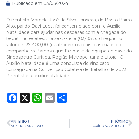
Publicado em
03/05/2024
O frentista Marcelo José da Silva Fonseca, do Posto Bairro
Alto, pai do Davi Luca, foi contemplado com o Auxílio
Natalidade para ajudar nas despesas com a chegada do
bebe! Ele recebeu, na sexta-feira (03/05), o cheque no
valor de R$ 400,00 (quatrocentos reais) das mãos do
companheiro Barbosa que faz parte da equipe de base do
Sinpospetro Curitiba, Região Metropolitana e Litoral. O
Auxílio Natalidade é uma conquista do sindicato
consagrada na Convenção Coletiva de Trabalho de 2023.
#frentistas #auxílionatalidade
Facebook
X
WhatsApp
Email
Share
ANTERIOR
PRÓXIMO
AUXÍLIO NATALIDADE!!!
AUXÍLIO NATALIDADE!!!