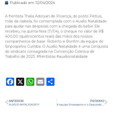
Publicado em
12/04/2024
A frentista Thalia Adoryan de Proença, do posto Petrus,
mãe da Isabela, foi contemplada com o Auxílio Natalidade
para ajudar nas despesas com a chegada do bebe! Ele
recebeu, na quinta-feira (11/04), o cheque no valor de R$
400,00 (quatrocentos reais) das mãos dos nossos
companheiros de base Roberto e Bonfim da equipe do
Sinpospetro Curitiba. O Auxílio Natalidade é uma conquista
do sindicato consagrada na Convenção Coletiva de
Trabalho de 2023. #frentistas #auxílionatalidade
Facebook
X
WhatsApp
Email
Share
ANTERIOR
PRÓXIMO
AUXÍLIO NATALIDADE!!!!
A equipe Sinpospetro e o Deputado estadual Goura (PDT)!!