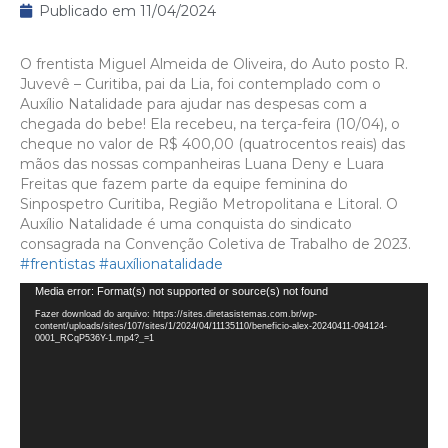
Publicado em
11/04/2024
O frentista Miguel Almeida de Oliveira, do Auto posto R.
Juvevê – Curitiba, pai da Lia, foi contemplado com o
Auxílio Natalidade para ajudar nas despesas com a
chegada do bebe! Ela recebeu, na terça-feira (10/04), o
cheque no valor de R$ 400,00 (quatrocentos reais) das
mãos das nossas companheiras Luana Deny e Luara
Freitas que fazem parte da equipe feminina do
Sinpospetro Curitiba, Região Metropolitana e Litoral. O
Auxílio Natalidade é uma conquista do sindicato
consagrada na Convenção Coletiva de Trabalho de 2023.
#frentistas
#auxílionatalidade
Tocador
Media error: Format(s) not supported or source(s) not found
de
Fazer download do arquivo: https://sites.diretasistemas.com.br/wp-
content/uploads/sites/107/sites/1/2024/04/11135110/beneficio-alex-20240411-094124-
vídeo
0001_RCqP536Y-1.mp4?_=1