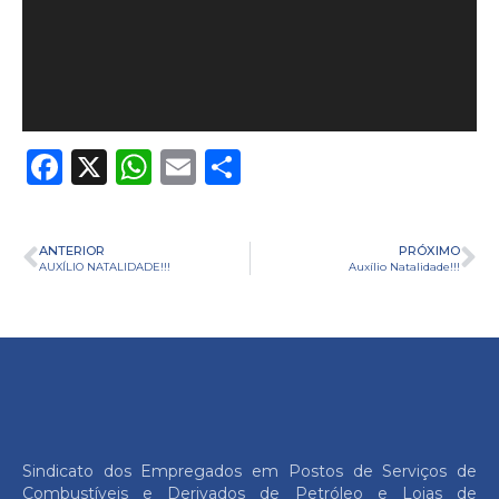
Facebook
X
WhatsApp
Email
Share
ANTERIOR
PRÓXIMO
AUXÍLIO NATALIDADE!!!
Auxílio Natalidade!!!
Sindicato dos Empregados em Postos de Serviços de
Combustíveis e Derivados de Petróleo e Lojas de