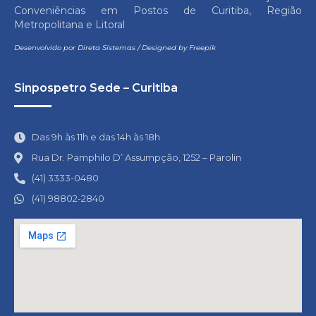
Conveniências em Postos de Curitiba, Região
Metropolitana e Litoral
Desenvolvido por
Direta Sistemas
/
Designed by Freepik
Sinpospetro Sede – Curitiba
Das 9h às 11h e das 14h às 18h
Rua Dr. Pamphilo D’ Assumpção, 1252 – Parolin
(41) 3333-0480
(41) 98802-2840