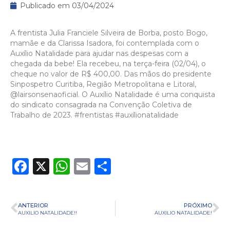
Publicado em
03/04/2024
A frentista Julia Franciele Silveira de Borba, posto Bogo,
mamãe e da Clarissa Isadora, foi contemplada com o
Auxílio Natalidade para ajudar nas despesas com a
chegada da bebe! Ela recebeu, na terça-feira (02/04), o
cheque no valor de R$ 400,00. Das mãos do presidente
Sinpospetro Curitiba, Região Metropolitana e Litoral,
@lairsonsenaoficial.
O Auxílio Natalidade é uma conquista
do sindicato consagrada na Convenção Coletiva de
Trabalho de 2023.
#frentistas
#auxílionatalidade
Facebook
X
WhatsApp
Email
Share
ANTERIOR
PRÓXIMO
AUXILIO NATALIDADE!!
AUXILIO NATALIDADE!