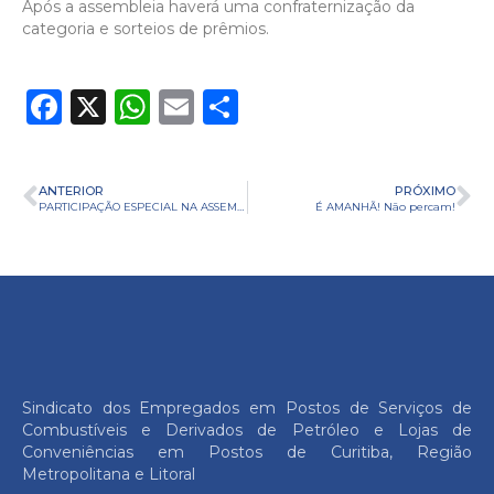
Após a assembleia haverá uma confraternização da
categoria e sorteios de prêmios.
Facebook
X
WhatsApp
Email
Share
ANTERIOR
PRÓXIMO
PARTICIPAÇÃO ESPECIAL NA ASSEMBLEIA GERAL!
É AMANHÃ! Não percam!
Sindicato dos Empregados em Postos de Serviços de
Combustíveis e Derivados de Petróleo e Lojas de
Conveniências em Postos de Curitiba, Região
Metropolitana e Litoral