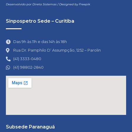
Desenvolvido por
Direta Sistemas
/
Designed by Freepik
Sinpospetro Sede – Curitiba
Das 9h às 11h e das 14h às 18h
Rua Dr. Pamphilo D’ Assumpção, 1252 – Parolin
(41) 3333-0480
(41) 98802-2840
Subsede Paranaguá