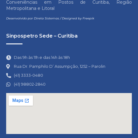
Conveniências em Postos de Curitiba, Região
Metropolitana e Litoral
Desenvolvido por
Direta Sistemas
/
Designed by Freepik
Sinpospetro Sede – Curitiba
Das 9h às 11h e das 14h às 18h
Rua Dr. Pamphilo D’ Assumpção, 1252 – Parolin
(41) 3333-0480
(41) 98802-2840