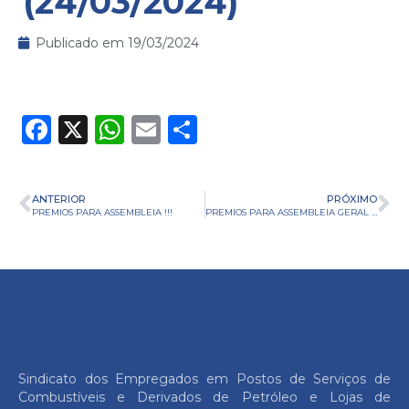
(24/03/2024)
Publicado em
19/03/2024
Facebook
X
WhatsApp
Email
Share
ANTERIOR
PRÓXIMO
PREMIOS PARA ASSEMBLEIA !!!
PREMIOS PARA ASSEMBLEIA GERAL (24/03/2024)
Sindicato dos Empregados em Postos de Serviços de
Combustíveis e Derivados de Petróleo e Lojas de