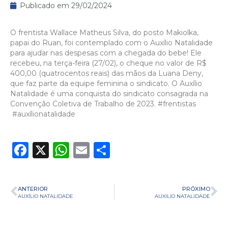
Publicado em
29/02/2024
O frentista Wallace Matheus Silva, do posto Makiolka,
papai do Ruan, foi contemplado com o Auxílio Natalidade
para ajudar nas despesas com a chegada do bebe! Ele
recebeu, na terça-feira (27/02), o cheque no valor de R$
400,00 (quatrocentos reais) das mãos da Luana Deny,
que faz parte da equipe feminina o sindicato. O Auxílio
Natalidade é uma conquista do sindicato consagrada na
Convenção Coletiva de Trabalho de 2023.
#frentistas
#auxílionatalidade
Facebook
X
WhatsApp
Email
Share
ANTERIOR
PRÓXIMO
AUXÍLIO NATALIDADE
AUXILIO NATALIDADE