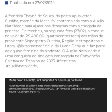
Publicado em
27/02/2024
A frentista Thayná de Souza, do posto agua verde –
Curitiba, mamãe da Maria, foi contemplada com o Auxílio
Natalidade para ajudar nas despesas com a chegada da
princesa! Ela recebeu, na segunda-feira (27/02), o cheque
no valor de R$ 400,00 (quatrocentos reais) das mãos do
presidente Sinpospetro Curitiba, Região Metropolitana e
Litoral,
@lairsonsenaoficial
e da Luana Deny que faz parte
da equipe feminina do sindicato. O Auxílio Natalidade é
uma conquista do sindicato consagrada na Convenção
Coletiva de Trabalho de 2023.
#frentistas
#auxílionatalidade,
Tocador
Media error: Format(s) not supported or source(s) not found
de
Fazer download do arquivo: https://sites.diretasistemas.com.br/wp-
content/uploads/sites/107/sites/1/2024/02/27134704/auxilio-video-para-dispositivos-
vídeo
moveis_CKBLyqbW.mp4?_=1