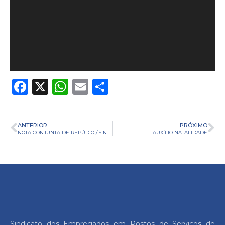
Facebook
X
WhatsApp
Email
Share
ANTERIOR
PRÓXIMO
NOTA CONJUNTA DE REPÚDIO / SINPOSPETRO E PARANAPETRO
AUXÍLIO NATALIDADE
Sindicato dos Empregados em Postos de Serviços de