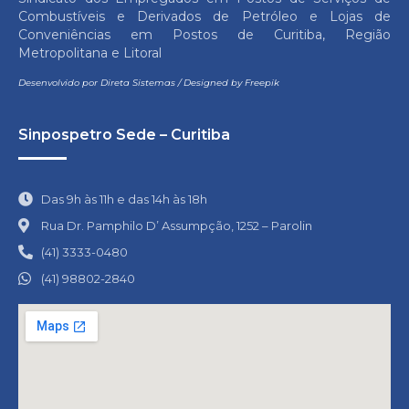
Combustíveis e Derivados de Petróleo e Lojas de
Conveniências em Postos de Curitiba, Região
Metropolitana e Litoral
Desenvolvido por
Direta Sistemas
/
Designed by Freepik
Sinpospetro Sede – Curitiba
Das 9h às 11h e das 14h às 18h
Rua Dr. Pamphilo D’ Assumpção, 1252 – Parolin
(41) 3333-0480
(41) 98802-2840