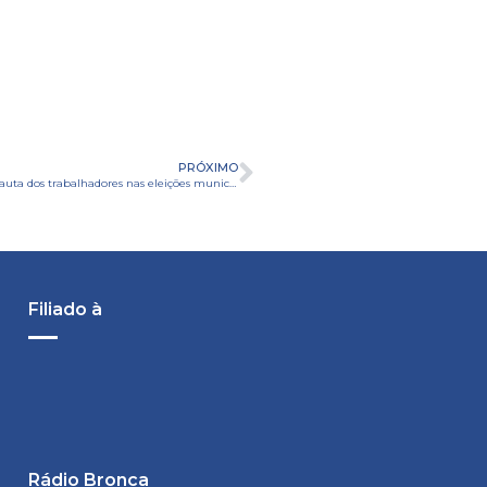
PRÓXIMO
Lairson Sena, presidente do Sinpospetro Curitiba, defende uma pauta dos trabalhadores nas eleições municipais.
Filiado à
Rádio Bronca