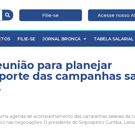
Filie-se
Acesse nosso 
ETOS
FILIE-SE
JORNAL BRONCA
TABELA SALARIAL
eunião para planejar
rte das campanhas sal
.
u uma agenda de acompanhamento das campanhas salariais da ca
dico nas negociações. O presidente do Sinpospetro Curitiba, Lair