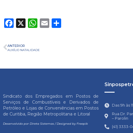
Facebook
X
WhatsApp
Email
Share
ANTERIOR
AUXÍLIO NATALIDADE
Sinpospetro
Sindicato dos Empregados em Postos de
Serviços de Combustíveis e Derivados de
Das 9h às 1
Petróleo e Lojas de Conveniências em Postos
Rua Dr. Pa
de Curitiba, Região Metropolitana e Litoral
– Parolin
Desenvolvido por
Direta Sistemas
/
Designed by Freepik
(41) 3333-