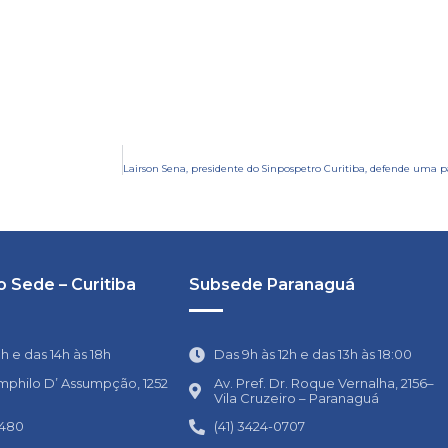
 Sede – Curitiba
Subsede Paranaguá
1h e das 14h às 18h
Das 9h às 12h e das 13h às 18:00
mphilo D’ Assumpção, 1252
Av. Pref. Dr. Roque Vernalha, 2156–
Vila Cruzeiro – Paranaguá
0480
(41) 3424-0707