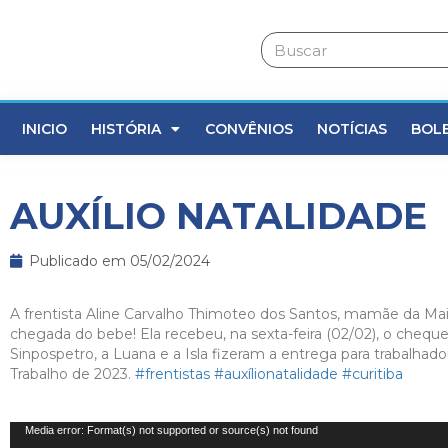
INICIO
HISTÓRIA
CONVÊNIOS
NOTÍCIAS
BOL
AUXÍLIO NATALIDADE
Publicado em
05/02/2024
A frentista Aline Carvalho Thimoteo dos Santos, mamãe da Mai
chegada do bebe! Ela recebeu, na sexta-feira (02/02), o chequ
Sinpospetro, a Luana e a Isla fizeram a entrega para trabalha
Trabalho de 2023.
#frentistas
#auxílionatalidade
#curitiba
Tocador
Media error: Format(s) not supported or source(s) not found