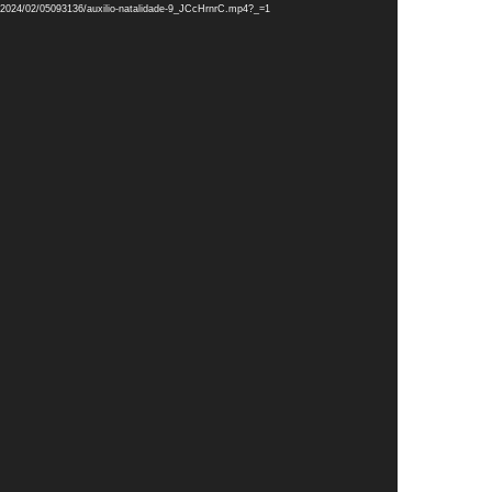
/1/2024/02/05093136/auxilio-natalidade-9_JCcHrnrC.mp4?_=1