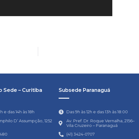
 Sede – Curitiba
Subsede Paranaguá
1h e das 14h às 18h
Das 9h às 12h e das 13h às 18:00
mphilo D’ Assumpção, 1252
Av. Pref. Dr. Roque Vernalha, 2156–
Vila Cruzeiro – Paranaguá
0480
(41) 3424-0707