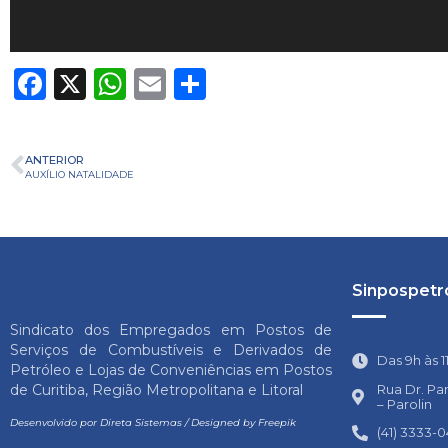
Facebook
X
WhatsApp
Email
Share
ANTERIOR
AUXÍLIO NATALIDADE
Sinpospetro
Sindicato dos Empregados em Postos de
Serviços de Combustíveis e Derivados de
Das 9h às 1
Petróleo e Lojas de Conveniências em Postos
Rua Dr. Pa
de Curitiba, Região Metropolitana e Litoral
– Parolin
Desenvolvido por
Direta Sistemas
/
Designed by Freepik
(41) 3333-