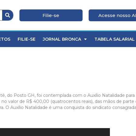
Filie-se
Acesse nosso 
ETOS
FILIE-SE
JORNAL BRONCA
TABELA SALARIAL
tê, do Posto GH, foi contemplada com o Auxílio Natalidade para
e no valor de R$ 400,00 (quatrocentos reais), das mãos de parte
dora. O Auxílio Natalidade é uma conquista do sindicato consagra