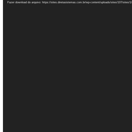
de
Fazer download do arquivo: https://sites.diretasistemas.com.br/wp-content/uploads/sites/107/sites
vídeo