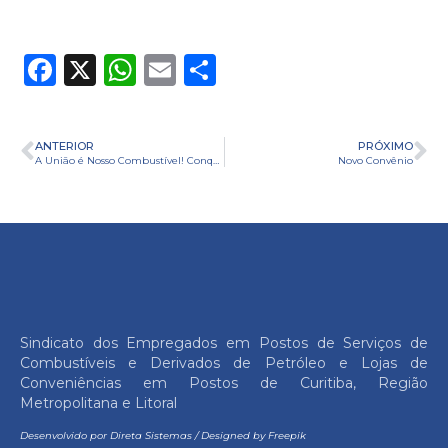
Facebook
X
WhatsApp
Email
Share
ANTERIOR
PRÓXIMO
A União é Nosso Combustível! Conquistas da Negociação Salarial 2023
Novo Convênio
Sindicato dos Empregados em Postos de Serviços de
Combustíveis e Derivados de Petróleo e Lojas de
Conveniências em Postos de Curitiba, Região
Metropolitana e Litoral
Desenvolvido por
Direta Sistemas
/
Designed by Freepik