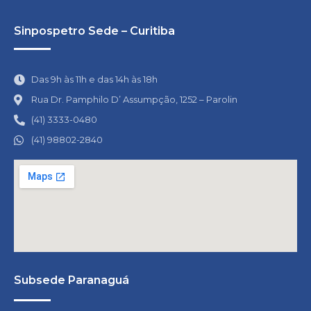
Sinpospetro Sede – Curitiba
Das 9h às 11h e das 14h às 18h
Rua Dr. Pamphilo D’ Assumpção, 1252 – Parolin
(41) 3333-0480
(41) 98802-2840
Subsede Paranaguá