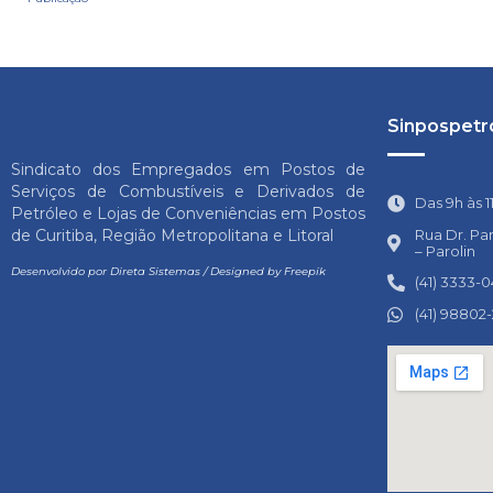
Sinpospetro
Sindicato dos Empregados em Postos de
Serviços de Combustíveis e Derivados de
Das 9h às 1
Petróleo e Lojas de Conveniências em Postos
Rua Dr. Pa
de Curitiba, Região Metropolitana e Litoral
– Parolin
Desenvolvido por
Direta Sistemas
/
Designed by Freepik
(41) 3333-
(41) 98802