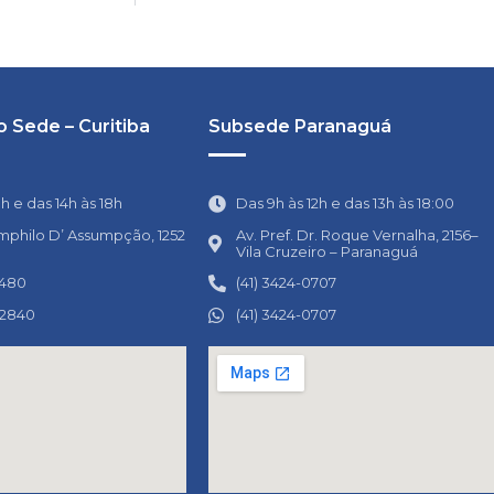
 Sede – Curitiba
Subsede Paranaguá
1h e das 14h às 18h
Das 9h às 12h e das 13h às 18:00
mphilo D’ Assumpção, 1252
Av. Pref. Dr. Roque Vernalha, 2156–
Vila Cruzeiro – Paranaguá
0480
(41) 3424-0707
-2840
(41) 3424-0707