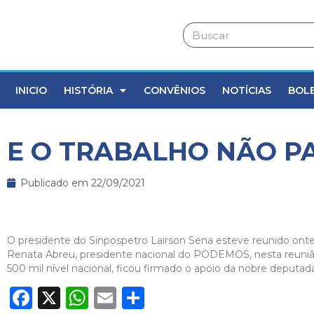
INICIO
HISTÓRIA
CONVÊNIOS
NOTÍCIAS
BOL
E O TRABALHO NÃO P
Publicado em
22/09/2021
O presidente do Sinpospetro Lairson Sena esteve reunido onte
Renata Abreu, presidente nacional do PODEMOS, nesta reuniã
500 mil nível nacional, ficou firmado o apoio da nobre deputa
Facebook
X
WhatsApp
Email
Share