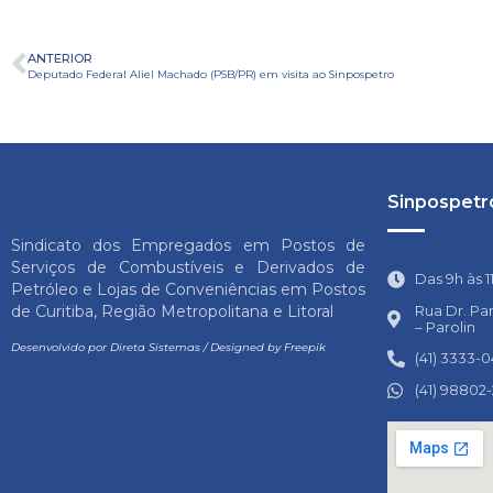
ANTERIOR
Deputado Federal Aliel Machado (PSB/PR) em visita ao Sinpospetro
Sinpospetro
Sindicato dos Empregados em Postos de
Serviços de Combustíveis e Derivados de
Das 9h às 1
Petróleo e Lojas de Conveniências em Postos
Rua Dr. Pa
de Curitiba, Região Metropolitana e Litoral
– Parolin
Desenvolvido por
Direta Sistemas
/
Designed by Freepik
(41) 3333-
(41) 98802