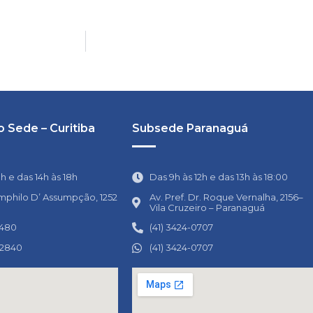
 Sede – Curitiba
Subsede Paranaguá
1h e das 14h às 18h
Das 9h às 12h e das 13h às 18:00
mphilo D’ Assumpção, 1252
Av. Pref. Dr. Roque Vernalha, 2156–
Vila Cruzeiro – Paranaguá
0480
(41) 3424-0707
-2840
(41) 3424-0707