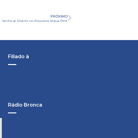
PRÓXIMO
Venha se Divertir no Araucária Acqua Park
Filiado à
Rádio Bronca