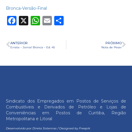
Bronca-Versão-Final
Facebook
X
WhatsApp
Email
Share
ANTERIOR
PRÓXIMO
Errata – Jornal Bronca – Ed. 45
Nota de Pesar
Sindicato dos Empregados em Postos de Serviços de
Combustíveis e Derivados de Petróleo e Lojas de
Conveniências em Postos de Curitiba, Região
Metropolitana e Litoral
Desenvolvido por
Direta Sistemas
/
Designed by Freepik