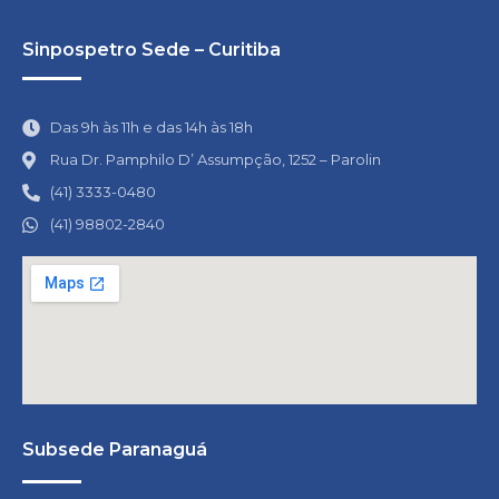
Sinpospetro Sede – Curitiba
Das 9h às 11h e das 14h às 18h
Rua Dr. Pamphilo D’ Assumpção, 1252 – Parolin
(41) 3333-0480
(41) 98802-2840
Subsede Paranaguá