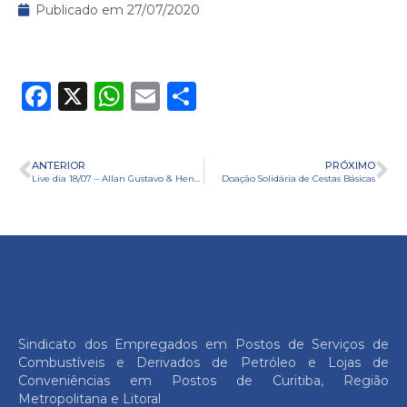
Publicado em
27/07/2020
Facebook
X
WhatsApp
Email
Share
ANTERIOR
PRÓXIMO
Live dia 18/07 – Allan Gustavo & Henrique
Doação Solidária de Cestas Básicas
Sindicato dos Empregados em Postos de Serviços de
Combustíveis e Derivados de Petróleo e Lojas de
Conveniências em Postos de Curitiba, Região
Metropolitana e Litoral