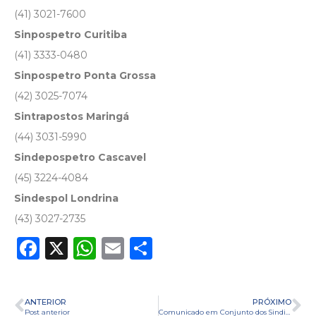
(41) 3021-7600
Sinpospetro Curitiba
(41) 3333-0480
Sinpospetro Ponta Grossa
(42) 3025-7074
Sintrapostos Maringá
(44) 3031-5990
Sindepospetro Cascavel
(45) 3224-4084
Sindespol Londrina
(43) 3027-2735
Facebook
X
WhatsApp
Email
Share
ANTERIOR
PRÓXIMO
Post anterior
Comunicado em Conjunto dos Sindicatos do Estado e Sindicombustíveis